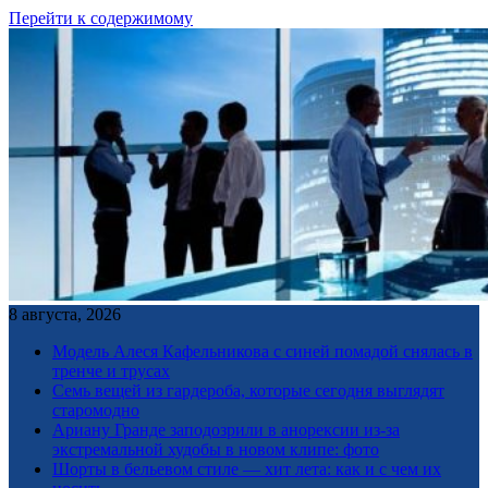
Перейти к содержимому
8 августа, 2026
Модель Алеся Кафельникова с синей помадой снялась в
тренче и трусах
Семь вещей из гардероба, которые сегодня выглядят
старомодно
Ариану Гранде заподозрили в анорексии из-за
экстремальной худобы в новом клипе: фото
Шорты в бельевом стиле — хит лета: как и с чем их