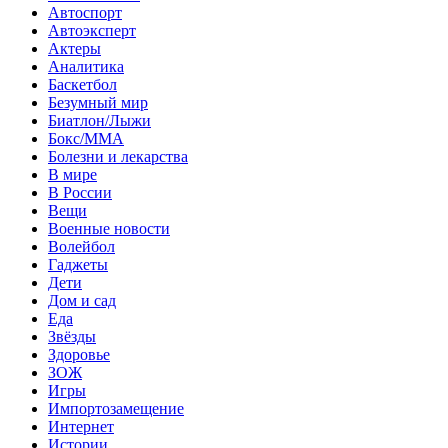
Автоспорт
Автоэксперт
Актеры
Аналитика
Баскетбол
Безумный мир
Биатлон/Лыжи
Бокс/MMA
Болезни и лекарства
В мире
В России
Вещи
Военные новости
Волейбол
Гаджеты
Дети
Дом и сад
Еда
Звёзды
Здоровье
ЗОЖ
Игры
Импортозамещение
Интернет
Истории