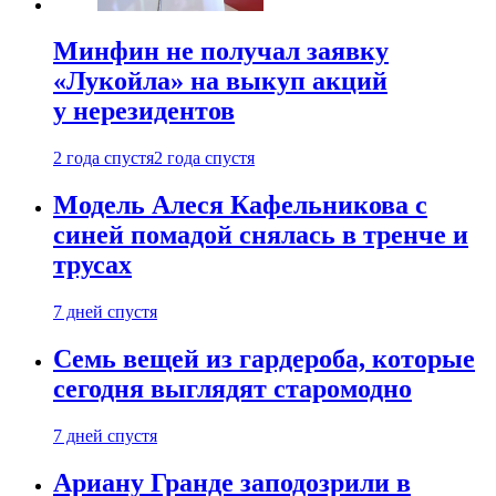
Минфин не получал заявку
«Лукойла» на выкуп акций
у нерезидентов
2 года спустя
2 года спустя
Модель Алеся Кафельникова с
синей помадой снялась в тренче и
трусах
7 дней спустя
Семь вещей из гардероба, которые
сегодня выглядят старомодно
7 дней спустя
Ариану Гранде заподозрили в