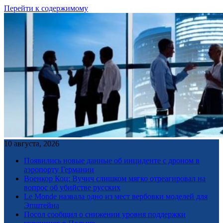
Перейти к содержимому
10 августа, 2026
Появились новые данные об инциденте с дроном в
аэропорту Германии
Военкор Коц: Вучич слишком мягко отреагировал на
вопрос об убийстве русских
Le Monde назвала одно из мест вербовки моделей для
Эпштейна
Посол сообщил о снижении уровня поддержки