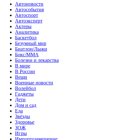
Автоновости
Автособытия
Автоспорт
Автоэксперт
Актеры
Аналитика
Баскетбол
Безумный мир
Биатлон/Лыжи
Бокс/MMA
Болезни и лекарства
В мире
В России
Вещи
Военные новости
Волейбол
Гаджеты
Дети
Дом и сад
Еда
Звёзды
Здоровье
ЗОЖ
Игры
Импортозамещение