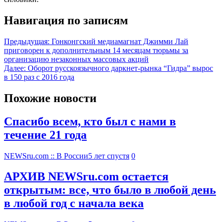
Навигация по записям
Предыдущая:
Гонконгский медиамагнат Джимми Лай
приговорен к дополнительным 14 месяцам тюрьмы за
организацию незаконных массовых акций
Далее:
Оборот русскоязычного даркнет-рынка “Гидра” вырос
в 150 раз с 2016 года
Похожие новости
Спасибо всем, кто был с нами в
течение 21 года
NEWSru.com :: В России
5 лет спустя
0
АРХИВ NEWSru.com остается
открытым: все, что было в любой день
в любой год с начала века