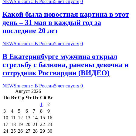
NEWSru.com :: В России
5 лет спустя
0
Какой была новостная картина в этот
день – 31 мая в каждый год за
последние 20 лет
NEWSru.com :: В России
5 лет спустя
0
В Екатеринбурге мужчина открыл
стрельбу с балкона, ранены девочка и
сотрудник Росгвардии (ВИДЕО)
NEWSru.com :: В России
5 лет спустя
0
Август 2026
Пн
Вт
Ср
Чт
Пт
Сб
Вс
1
2
3
4
5
6
7
8
9
10
11
12
13
14
15
16
17
18
19
20
21
22
23
24
25
26
27
28
29
30