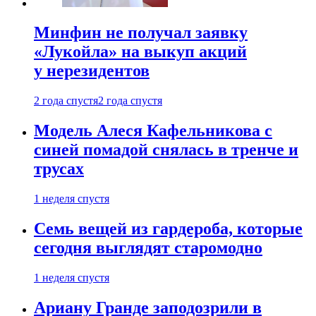
Минфин не получал заявку
«Лукойла» на выкуп акций
у нерезидентов
2 года спустя
2 года спустя
Модель Алеся Кафельникова с
синей помадой снялась в тренче и
трусах
1 неделя спустя
Семь вещей из гардероба, которые
сегодня выглядят старомодно
1 неделя спустя
Ариану Гранде заподозрили в