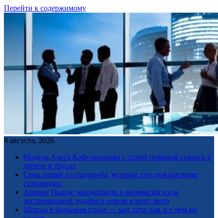
Перейти к содержимому
8 августа, 2026
Модель Алеся Кафельникова с синей помадой снялась в
тренче и трусах
Семь вещей из гардероба, которые сегодня выглядят
старомодно
Ариану Гранде заподозрили в анорексии из-за
экстремальной худобы в новом клипе: фото
Шорты в бельевом стиле — хит лета: как и с чем их