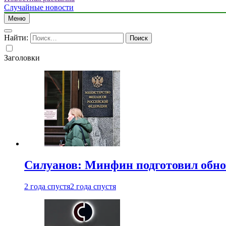
Случайные новости
Меню
Найти:
Заголовки
Силуанов: Минфин подготовил обн
2 года спустя
2 года спустя