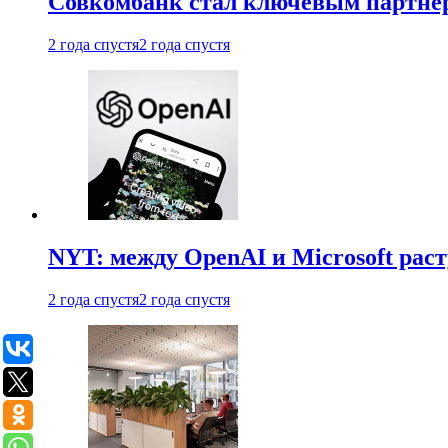
Совкомбанк стал ключевым партне
2 года спустя
2 года спустя
NYT: между OpenAI и Microsoft рас
2 года спустя
2 года спустя