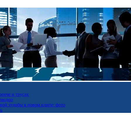
ренче и трусах
омодно
ьной худобы в новом клипе: фото
ть