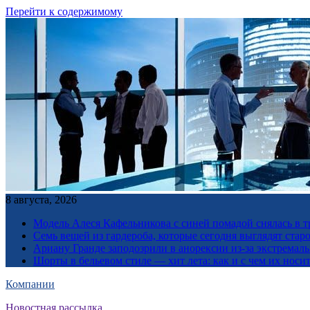
Перейти к содержимому
8 августа, 2026
Модель Алеся Кафельникова с синей помадой снялась в т
Семь вещей из гардероба, которые сегодня выглядят стар
Ариану Гранде заподозрили в анорексии из-за экстремал
Шорты в бельевом стиле — хит лета: как и с чем их носи
Компании
Новостная рассылка