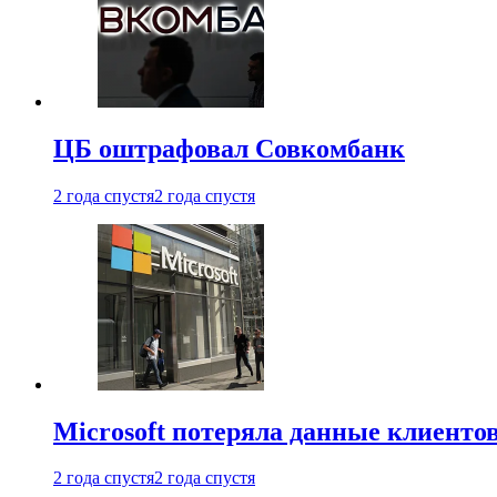
ЦБ оштрафовал Совкомбанк
2 года спустя
2 года спустя
Microsoft потеряла данные клиенто
2 года спустя
2 года спустя