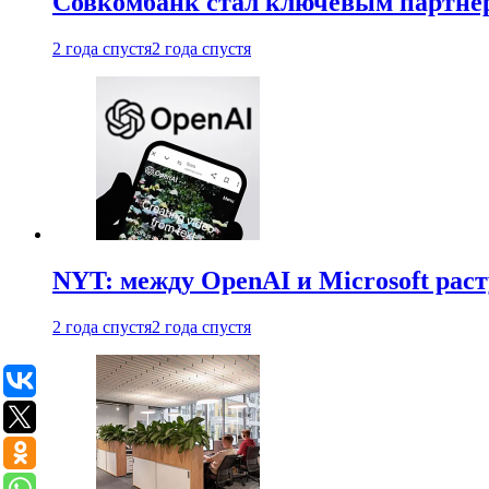
Совкомбанк стал ключевым партне
2 года спустя
2 года спустя
NYT: между OpenAI и Microsoft рас
2 года спустя
2 года спустя