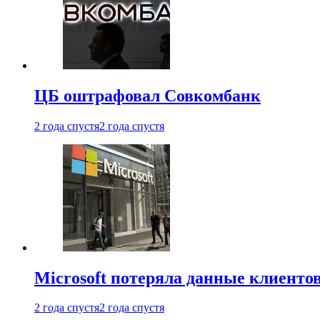
ЦБ оштрафовал Совкомбанк
2 года спустя
2 года спустя
Microsoft потеряла данные клиенто
2 года спустя
2 года спустя