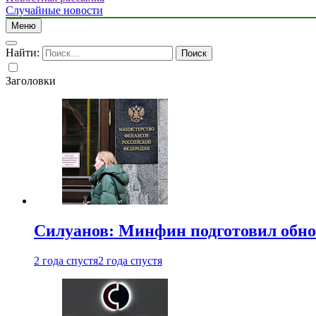
Случайные новости
Меню
Найти:
Заголовки
Силуанов: Минфин подготовил обн
2 года спустя
2 года спустя