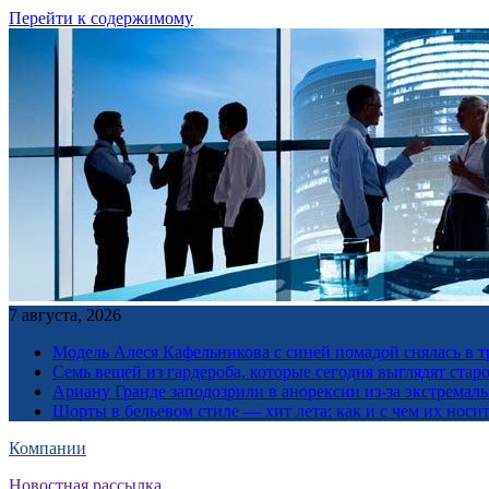
Перейти к содержимому
7 августа, 2026
Модель Алеся Кафельникова с синей помадой снялась в т
Семь вещей из гардероба, которые сегодня выглядят стар
Ариану Гранде заподозрили в анорексии из-за экстремал
Шорты в бельевом стиле — хит лета: как и с чем их носи
Компании
Новостная рассылка