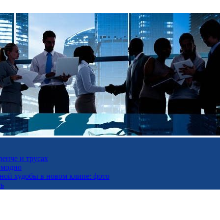
ренче и трусах
омодно
ьной худобы в новом клипе: фото
ть