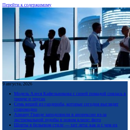
Перейти к содержимому
9 августа, 2026
Модель Алеся Кафельникова с синей помадой снялась в
тренче и трусах
Семь вещей из гардероба, которые сегодня выглядят
старомодно
Ариану Гранде заподозрили в анорексии из-за
экстремальной худобы в новом клипе: фото
Шорты в бельевом стиле — хит лета: как и с чем их