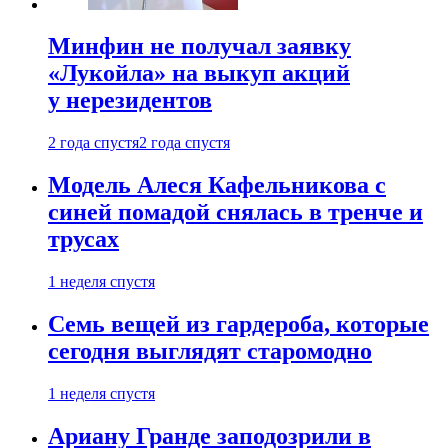
Минфин не получал заявку
«Лукойла» на выкуп акций
у нерезидентов
2 года спустя
2 года спустя
Модель Алеся Кафельникова с
синей помадой снялась в тренче и
трусах
1 неделя спустя
Семь вещей из гардероба, которые
сегодня выглядят старомодно
1 неделя спустя
Ариану Гранде заподозрили в