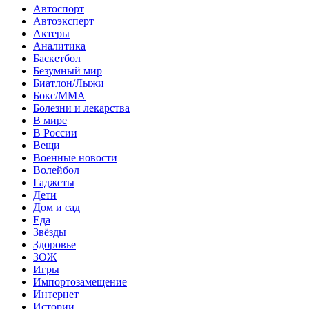
Автоспорт
Автоэксперт
Актеры
Аналитика
Баскетбол
Безумный мир
Биатлон/Лыжи
Бокс/MMA
Болезни и лекарства
В мире
В России
Вещи
Военные новости
Волейбол
Гаджеты
Дети
Дом и сад
Еда
Звёзды
Здоровье
ЗОЖ
Игры
Импортозамещение
Интернет
Истории