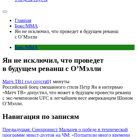
Главная
Бокс/MMA
Ян не исключил, что проведет в будущем реванш
с О’Мэлли
Бокс/MMA
Ян не исключил, что проведет
в будущем реванш с О’Мэлли
Матч ТВ
1 год спустя
0
1 минуты
Российский боец смешанного стиля Петр Ян в интервью
«Матч ТВ» допустил, что может в будущем провести реванш
с экс‑чемпионом UFC в легчайшем весе американцем Шоном
О’Мэлли.
Навигация по записям
Предыдущая:
Синхронист Мальцев о победе в технической
программе микст‑дуэтов на ЧМ: «Потратили много времени