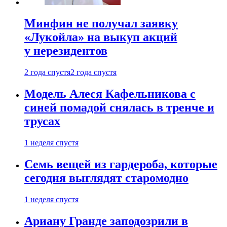
Минфин не получал заявку
«Лукойла» на выкуп акций
у нерезидентов
2 года спустя
2 года спустя
Модель Алеся Кафельникова с
синей помадой снялась в тренче и
трусах
1 неделя спустя
Семь вещей из гардероба, которые
сегодня выглядят старомодно
1 неделя спустя
Ариану Гранде заподозрили в