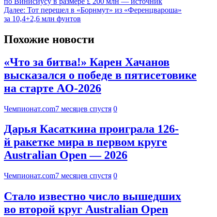
по Винисиусу в размере £ 200 млн — источник
Далее:
Тот перешел в «Борнмут» из «Ференцвароша»
за 10,4+2,6 млн фунтов
Похожие новости
«Что за битва!» Карен Хачанов
высказался о победе в пятисетовике
на старте AO-2026
Чемпионат.com
7 месяцев спустя
0
Дарья Касаткина проиграла 126-
й ракетке мира в первом круге
Australian Open — 2026
Чемпионат.com
7 месяцев спустя
0
Стало известно число вышедших
во второй круг Australian Open