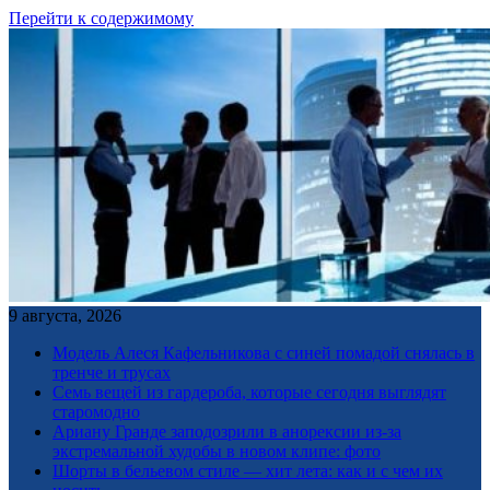
Перейти к содержимому
9 августа, 2026
Модель Алеся Кафельникова с синей помадой снялась в
тренче и трусах
Семь вещей из гардероба, которые сегодня выглядят
старомодно
Ариану Гранде заподозрили в анорексии из-за
экстремальной худобы в новом клипе: фото
Шорты в бельевом стиле — хит лета: как и с чем их