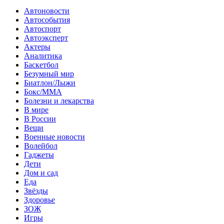
Автоновости
Автособытия
Автоспорт
Автоэксперт
Актеры
Аналитика
Баскетбол
Безумный мир
Биатлон/Лыжи
Бокс/MMA
Болезни и лекарства
В мире
В России
Вещи
Военные новости
Волейбол
Гаджеты
Дети
Дом и сад
Еда
Звёзды
Здоровье
ЗОЖ
Игры