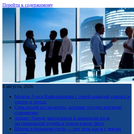
Перейти к содержимому
8 августа, 2026
Модель Алеся Кафельникова с синей помадой снялась в
тренче и трусах
Семь вещей из гардероба, которые сегодня выглядят
старомодно
Ариану Гранде заподозрили в анорексии из-за
экстремальной худобы в новом клипе: фото
Шорты в бельевом стиле — хит лета: как и с чем их