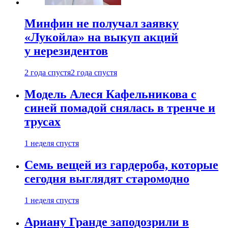
Минфин не получал заявку
«Лукойла» на выкуп акций
у нерезидентов
2 года спустя
2 года спустя
Модель Алеся Кафельникова с
синей помадой снялась в тренче и
трусах
1 неделя спустя
Семь вещей из гардероба, которые
сегодня выглядят старомодно
1 неделя спустя
Ариану Гранде заподозрили в