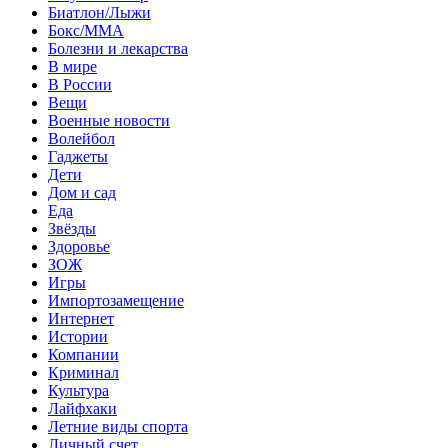
Биатлон/Лыжи
Бокс/MMA
Болезни и лекарства
В мире
В России
Вещи
Военные новости
Волейбол
Гаджеты
Дети
Дом и сад
Еда
Звёзды
Здоровье
ЗОЖ
Игры
Импортозамещение
Интернет
Истории
Компании
Криминал
Культура
Лайфхаки
Летние виды спорта
Личный счет