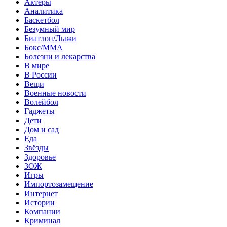
Актеры
Аналитика
Баскетбол
Безумный мир
Биатлон/Лыжи
Бокс/MMA
Болезни и лекарства
В мире
В России
Вещи
Военные новости
Волейбол
Гаджеты
Дети
Дом и сад
Еда
Звёзды
Здоровье
ЗОЖ
Игры
Импортозамещение
Интернет
Истории
Компании
Криминал