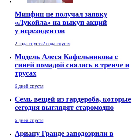
Минфин не получал заявку
«Лукойла» на выкуп акций
у нерезидентов
2 года спустя
2 года спустя
Модель Алеся Кафельникова с
синей помадой снялась в тренче и
трусах
6 дней спустя
Семь вещей из гардероба, которые
сегодня выглядят старомодно
6 дней спустя
Ариану Гранде заподозрили в