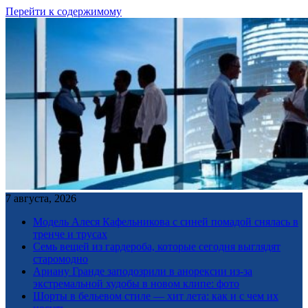
Перейти к содержимому
7 августа, 2026
Модель Алеся Кафельникова с синей помадой снялась в
тренче и трусах
Семь вещей из гардероба, которые сегодня выглядят
старомодно
Ариану Гранде заподозрили в анорексии из-за
экстремальной худобы в новом клипе: фото
Шорты в бельевом стиле — хит лета: как и с чем их